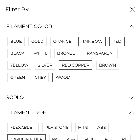
0
Filter By
Filter By
Сначало новые
FILAMENT-COLOR
No Results
BLUE
GOLD
ORANGE
RAINBOW
RED
Not Found Filters1
BLACK
WHITE
BRONZE
TRANSPARENT
Not Found Filters2
YELLOW
SILVER
RED COPPER
BROWN
GREEN
GREY
WOOD
SOPLO
FILAMENT-TYPE
FLEXABLE-T
PLA STONE
HIPS
ABS
CARBON FIBER
PA
ASA
PETG
PC
TPU