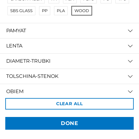
SBS GLASS
PP
PLA
WOOD
3dBozor.uz
метро Мирзо Улугбек, трц. Бунедкор / 44
PAMYAT
Телеграм:
@uz3dBozor
Для звонков
+998909955267
Электронная почта:
info@3dbozor.uz
LENTA
Powered by
DIAMETR-TRUBKI
© 2026
3dBozor.uz
. Все права защищены.
TOLSCHINA-STENOK
OBIEM
CLEAR ALL
PRICE
DONE