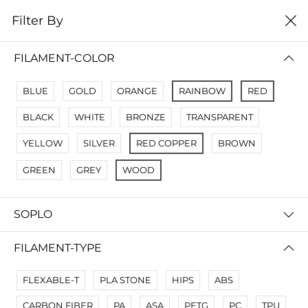
0
Filter By
Filter By
Сначало новые
FILAMENT-COLOR
BLUE
GOLD
ORANGE
RAINBOW
RED
BLACK
WHITE
BRONZE
TRANSPARENT
YELLOW
SILVER
RED COPPER
BROWN
GREEN
GREY
WOOD
SOPLO
Wood - 3д пластик иммитирующий Дерево
FILAMENT-TYPE
240 000 so'm
FLEXABLE-T
PLA STONE
HIPS
ABS
CARBON FIBER
PA
ASA
PETG
PC
TPU