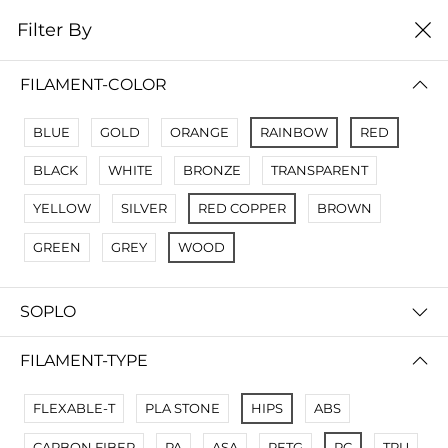
0
Filter By
Filter By
Сначало новые
FILAMENT-COLOR
No Results
BLUE
GOLD
ORANGE
RAINBOW
RED
Not Found Filters1
BLACK
WHITE
BRONZE
TRANSPARENT
Not Found Filters2
YELLOW
SILVER
RED COPPER
BROWN
GREEN
GREY
WOOD
SOPLO
FILAMENT-TYPE
FLEXABLE-T
PLA STONE
HIPS
ABS
CARBON FIBER
PA
ASA
PETG
PC
TPU