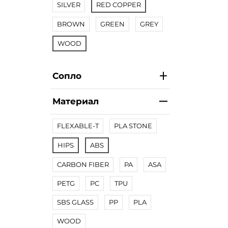
SILVER
RED COPPER
BROWN
GREEN
GREY
WOOD
Сопло
Материал
FLEXABLE-T
PLA STONE
HIPS
ABS
CARBON FIBER
PA
ASA
PETG
PC
TPU
SBS GLASS
PP
PLA
WOOD