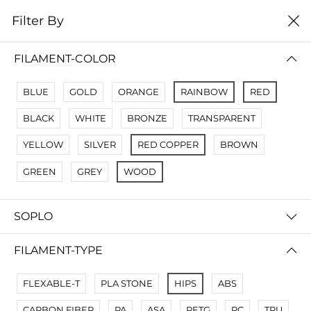
0
Filter By
Filter By
Сначало новые
FILAMENT-COLOR
No Results
BLUE
GOLD
ORANGE
RAINBOW
RED
Not Found Filters1
BLACK
WHITE
BRONZE
TRANSPARENT
Not Found Filters2
YELLOW
SILVER
RED COPPER
BROWN
GREEN
GREY
WOOD
SOPLO
FILAMENT-TYPE
FLEXABLE-T
PLA STONE
HIPS
ABS
CARBON FIBER
PA
ASA
PETG
PC
TPU