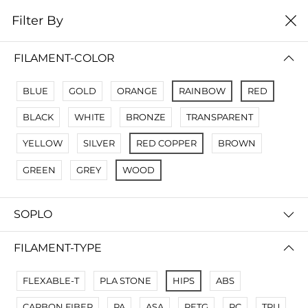
0
Filter By
Filter By
Сначало новые
FILAMENT-COLOR
No Results
BLUE
GOLD
ORANGE
RAINBOW
RED
Not Found Filters1
BLACK
WHITE
BRONZE
TRANSPARENT
Not Found Filters2
YELLOW
SILVER
RED COPPER
BROWN
GREEN
GREY
WOOD
SOPLO
FILAMENT-TYPE
FLEXABLE-T
PLA STONE
HIPS
ABS
CARBON FIBER
PA
ASA
PETG
PC
TPU