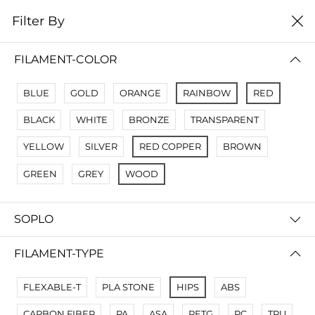
0
Filter By
Filter By
Сначало новые
FILAMENT-COLOR
No Results
BLUE
GOLD
ORANGE
RAINBOW
RED
Not Found Filters1
BLACK
WHITE
BRONZE
TRANSPARENT
Not Found Filters2
YELLOW
SILVER
RED COPPER
BROWN
GREEN
GREY
WOOD
SOPLO
FILAMENT-TYPE
FLEXABLE-T
PLA STONE
HIPS
ABS
CARBON FIBER
PA
ASA
PETG
PC
TPU