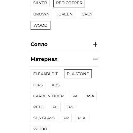
SILVER
RED COPPER
BROWN
GREEN
GREY
WOOD
Сопло
Материал
FLEXABLE-T
PLA STONE
HIPS
ABS
CARBON FIBER
PA
ASA
PETG
PC
TPU
SBS GLASS
PP
PLA
WOOD