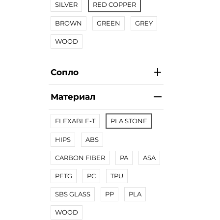
SILVER
RED COPPER
BROWN
GREEN
GREY
WOOD
Сопло
Материал
FLEXABLE-T
PLA STONE
HIPS
ABS
CARBON FIBER
PA
ASA
PETG
PC
TPU
SBS GLASS
PP
PLA
WOOD