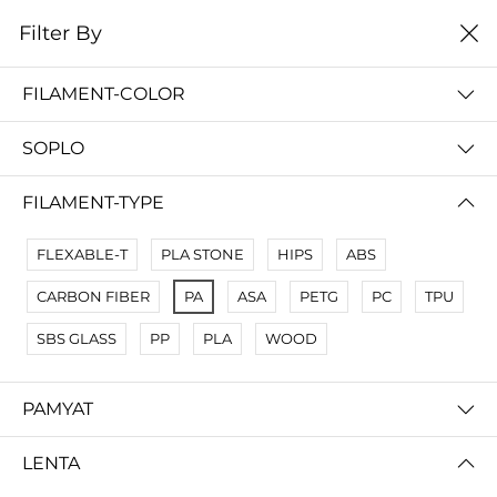
0
Filter By
Filter By
Сначало новые
FILAMENT-COLOR
No Results
SOPLO
Not Found Filters1
Not Found Filters2
FILAMENT-TYPE
FLEXABLE-T
PLA STONE
HIPS
ABS
CARBON FIBER
PA
ASA
PETG
PC
TPU
SBS GLASS
PP
PLA
WOOD
PAMYAT
LENTA