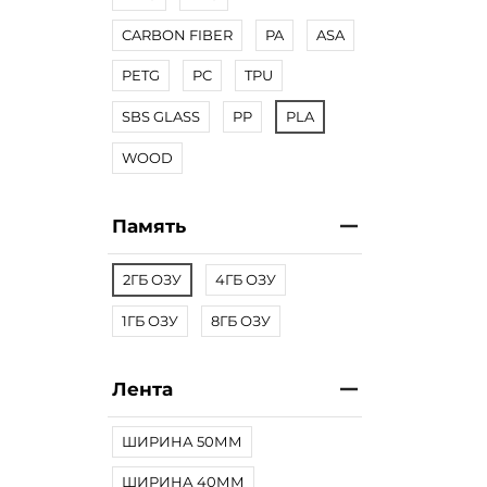
CARBON FIBER
PA
ASA
PETG
PC
TPU
SBS GLASS
PP
PLA
WOOD
Память
2ГБ ОЗУ
4ГБ ОЗУ
1ГБ ОЗУ
8ГБ ОЗУ
Лента
ШИРИНА 50ММ
ШИРИНА 40ММ