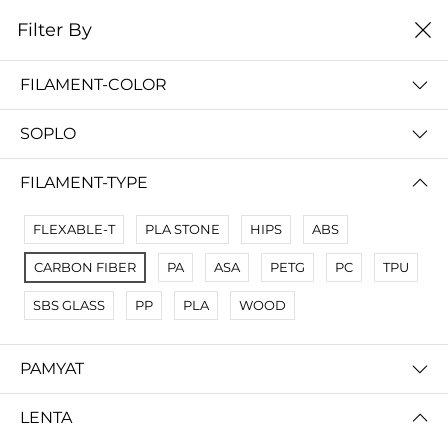
0
Filter By
Filter By
Сначало новые
FILAMENT-COLOR
No Results
SOPLO
Not Found Filters1
Not Found Filters2
FILAMENT-TYPE
FLEXABLE-T
PLA STONE
HIPS
ABS
CARBON FIBER
PA
ASA
PETG
PC
TPU
SBS GLASS
PP
PLA
WOOD
PAMYAT
LENTA