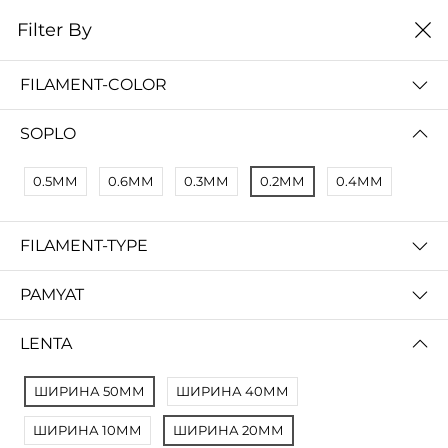
0
Filter By
Filter By
Сначало новые
FILAMENT-COLOR
No Results
SOPLO
Not Found Filters1
Not Found Filters2
0.5ММ
0.6ММ
0.3ММ
0.2ММ
0.4ММ
FILAMENT-TYPE
PAMYAT
LENTA
ШИРИНА 50ММ
ШИРИНА 40ММ
ШИРИНА 10ММ
ШИРИНА 20ММ