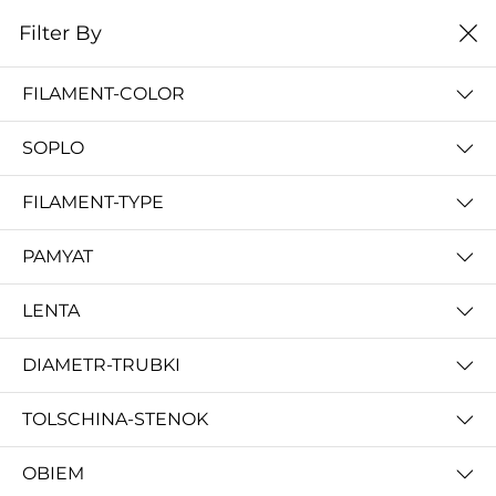
0
Filter By
Filter By
Сначало новые
FILAMENT-COLOR
No Results
SOPLO
Not Found Filters1
Not Found Filters2
FILAMENT-TYPE
PAMYAT
LENTA
DIAMETR-TRUBKI
TOLSCHINA-STENOK
OBIEM