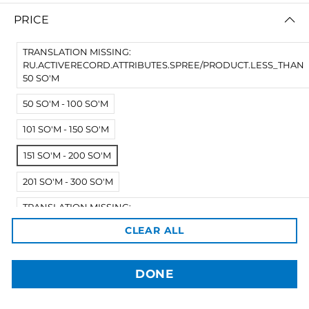
PRICE
TRANSLATION MISSING:
RU.ACTIVERECORD.ATTRIBUTES.SPREE/PRODUCT.LESS_THAN
50 SO'M
50 SO'M - 100 SO'M
101 SO'M - 150 SO'M
3dBozor.uz
151 SO'M - 200 SO'M
метро Мирзо Улугбек, трц. Бунедкор / 44
Телеграм:
@uz3dBozor
201 SO'M - 300 SO'M
Для звонков
+998909955267
Электронная почта:
info@3dbozor.uz
TRANSLATION MISSING:
RU.ACTIVERECORD.ATTRIBUTES.SPREE/PRODUCT.MORE_THA
CLEAR ALL
Powered by
300 SO'M
© 2026
3dBozor.uz
. Все права защищены.
DONE