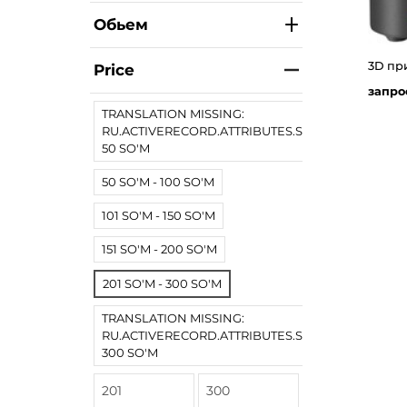
Обьем
3D пр
Price
запро
TRANSLATION MISSING:
RU.ACTIVERECORD.ATTRIBUTES.SPREE/PRODUCT.
50 SO'M
50 SO'M - 100 SO'M
101 SO'M - 150 SO'M
151 SO'M - 200 SO'M
201 SO'M - 300 SO'M
TRANSLATION MISSING:
RU.ACTIVERECORD.ATTRIBUTES.SPREE/PRODUCT
300 SO'M