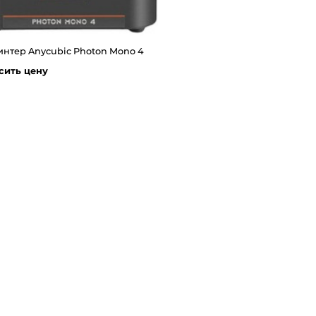
интер Anycubic Photon Mono 4
сить цену
LESS_THAN
.MORE_THAN