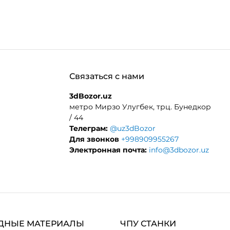
Связаться с нами
3dBozor.uz
метро Мирзо Улугбек, трц. Бунедкор
/ 44
Телеграм:
@uz3dBozor
Для звонков
+998909955267
Электронная почта:
info@3dbozor.uz
ДНЫЕ МАТЕРИАЛЫ
ЧПУ СТАНКИ