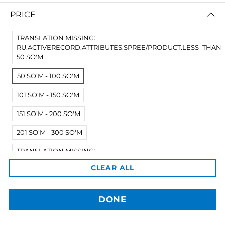
PRICE
TRANSLATION MISSING:
RU.ACTIVERECORD.ATTRIBUTES.SPREE/PRODUCT.LESS_THAN
50 SO'M
50 SO'M - 100 SO'M
101 SO'M - 150 SO'M
3dBozor.uz
151 SO'M - 200 SO'M
метро Мирзо Улугбек, трц. Бунедкор / 44
Телеграм:
@uz3dBozor
201 SO'M - 300 SO'M
Для звонков
+998909955267
Электронная почта:
info@3dbozor.uz
TRANSLATION MISSING:
RU.ACTIVERECORD.ATTRIBUTES.SPREE/PRODUCT.MORE_THA
CLEAR ALL
Powered by
300 SO'M
© 2026
3dBozor.uz
. Все права защищены.
DONE