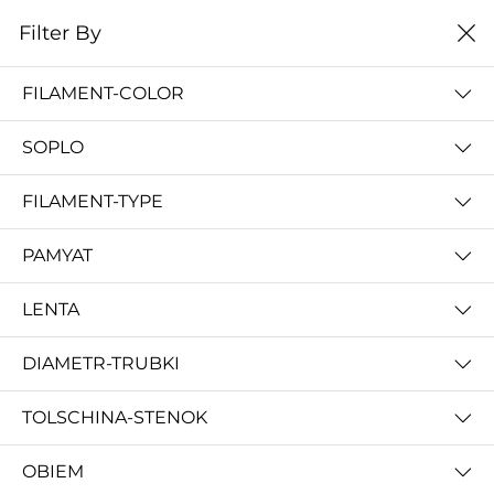
0
Filter By
Filter By
Сначало новые
FILAMENT-COLOR
No Results
SOPLO
Not Found Filters1
Not Found Filters2
FILAMENT-TYPE
PAMYAT
LENTA
DIAMETR-TRUBKI
TOLSCHINA-STENOK
OBIEM