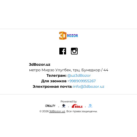
3dBozor.uz
метро Мирзо Улугбек, трц. Бунедкор / 44
Телеграм:
@uz3dBozor
Для звонков
+998909955267
Электронная почта:
info@3dbozor.uz
Powered by
© 2026
3dBozor.uz
. Все права защищены.