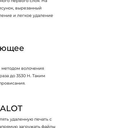
ого первого слоя. На
исунок, вырезанный
ление и легкое удаление
ающее
я методом волочения
раза до 3530 Н. Таким
провисания.
HALOT
ять удаленную печать с
напрямую загружать файлы