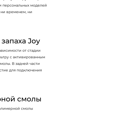
и персональных моделей
я ни временем, ни
 запаха Joy
ависимости от стадии
льтру с активированным
молы. В задней части
стие для подключения
рной смолы
полимерной смолы