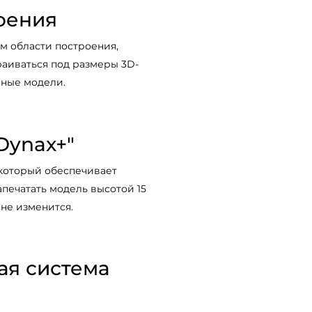
оения
м области построения,
раиваться под размеры 3D-
пные модели.
Dynax+"
 который обеспечивает
апечатать модель высотой 15
 не изменится.
ая система