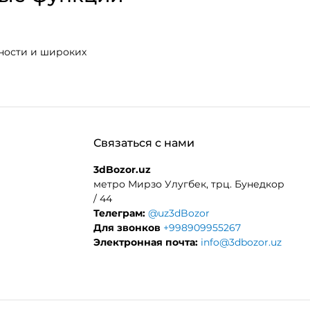
очности и широких
Связаться с нами
3dBozor.uz
метро Мирзо Улугбек, трц. Бунедкор
/ 44
Телеграм:
@uz3dBozor
Для звонков
+998909955267
Электронная почта:
info@3dbozor.uz