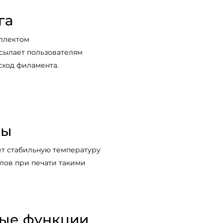
га
еллектом
исылает пользователям
сход филамента.
ры
ет стабильную температуру
глов при печати такими
ые функции