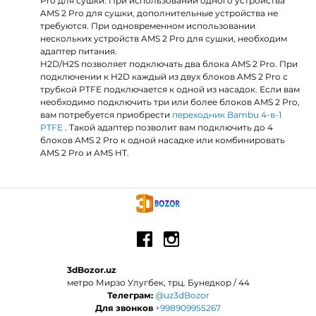
Pro для сушки. При использовании одного устройства
AMS 2 Pro для сушки, дополнительные устройства не
требуются. При одновременном использовании
нескольких устройств AMS 2 Pro для сушки, необходим
адаптер питания.
H2D/H2S позволяет подключать два блока AMS 2 Pro. При
подключении к H2D каждый из двух блоков AMS 2 Pro с
трубкой PTFE подключается к одной из насадок. Если вам
необходимо подключить три или более блоков AMS 2 Pro,
вам потребуется приобрести
переходник Bambu 4-в-1
PTFE
. Такой адаптер позволит вам подключить до 4
блоков AMS 2 Pro к одной насадке или комбинировать
AMS 2 Pro и AMS HT.
3dBozor.uz
метро Мирзо Улугбек, трц. Бунедкор / 44
Телеграм:
@uz3dBozor
Для звонков
+998909955267