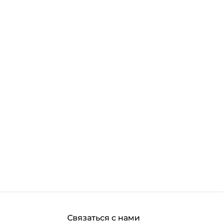
LESS_THAN
.MORE_THAN
Связаться с нами