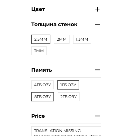
Цвет
Толщина стенок
2.5ММ
2ММ
1.3ММ
3ММ
Память
4ГБ ОЗУ
1ГБ ОЗУ
8ГБ ОЗУ
2ГБ ОЗУ
Price
TRANSLATION MISSING: