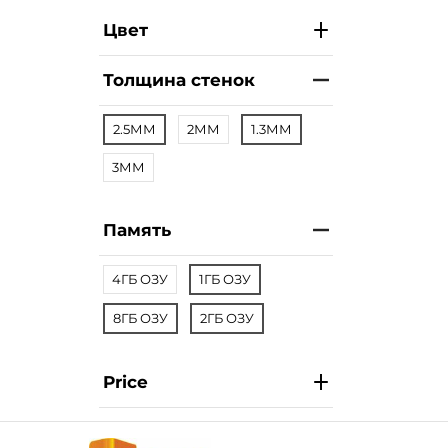
Цвет
Толщина стенок
2.5ММ
2ММ
1.3ММ
3ММ
Память
4ГБ ОЗУ
1ГБ ОЗУ
8ГБ ОЗУ
2ГБ ОЗУ
Price