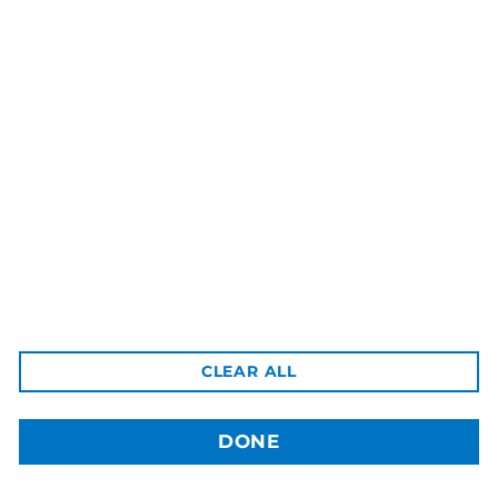
3dBozor.uz
метро Мирзо Улугбек, трц. Бунедкор / 44
Телеграм:
@uz3dBozor
Для звонков
+998909955267
Электронная почта:
info@3dbozor.uz
Powered by
© 2026
3dBozor.uz
. Все права защищены.
CLEAR ALL
DONE