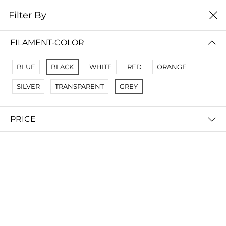
0
Filter By
Домой
Расходные материалы
Смолы для SLA DLP LCD
FILAMENT-COLOR
СМОЛЫ ДЛЯ SLA DLP LCD
BLUE
BLACK
WHITE
RED
ORANGE
Filter By
Сортировать
SILVER
TRANSPARENT
GREY
PRICE
ANYCUBIC Basic resin смола
Фотополимерная смола Anycubic ABS-Like Pro 2 (1 кг)
запросить цену
запросить цену